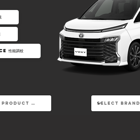
觀
裝
CE 性能調校