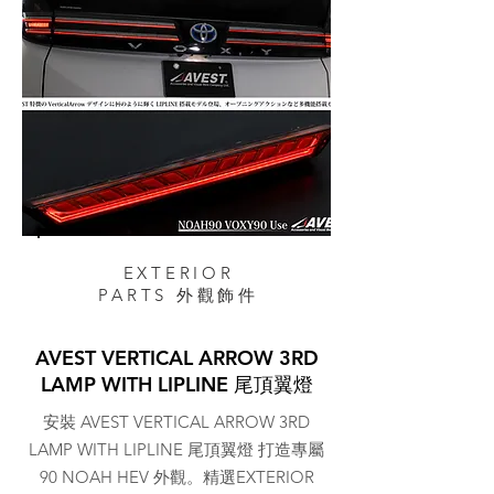
EXTERIOR
PARTS 外觀飾件
AVEST VERTICAL ARROW 3RD
LAMP WITH LIPLINE 尾頂翼燈
安裝 AVEST VERTICAL ARROW 3RD
LAMP WITH LIPLINE 尾頂翼燈 打造專屬
90 NOAH HEV 外觀。精選EXTERIOR