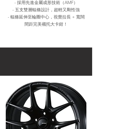
- 採用先進金屬成形技術（AMF）
- 五支雙層輻條設計，超輕又剛性強
- 輻條延伸至輪圈中心，視覺拉長 + 寬闊
間距完美襯托大卡鉗！