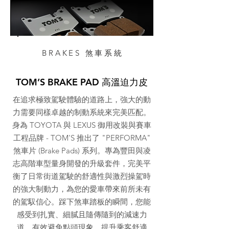
BRAKES 煞車系統
TOM’S BRAKE PAD 高溫迫力皮
在追求極致駕駛體驗的道路上，強大的動
力需要同樣卓越的制動系統來完美匹配。
身為 TOYOTA 與 LEXUS 御用改裝與賽車
工程品牌 - TOM'S 推出了 "PERFORMA"
煞車片 (Brake Pads) 系列。專為豐田與凌
志高階車型量身開發的升級套件，完美平
衡了日常街道駕駛的舒適性與激烈操駕時
的強大制動力，為您的愛車帶來前所未有
的駕馭信心。踩下煞車踏板的瞬間，您能
感受到扎實、細膩且隨傳隨到的減速力
道，有效避免點頭現象，提升乘客舒適