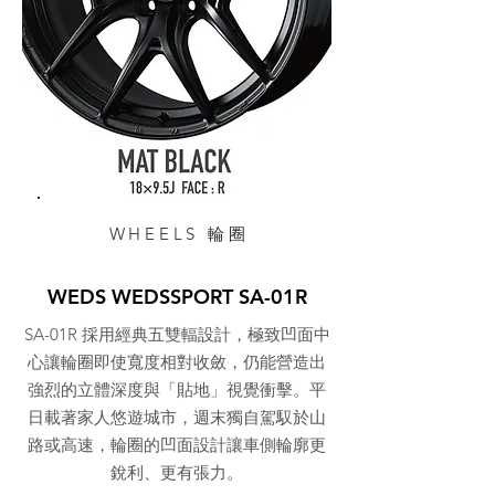
WHEELS 輪圈
WEDS WEDSSPORT SA-01R
SA-01R 採用經典五雙輻設計，極致凹面中
心讓輪圈即使寬度相對收斂，仍能營造出
強烈的立體深度與「貼地」視覺衝擊。平
日載著家人悠遊城市，週末獨自駕馭於山
路或高速，輪圈的凹面設計讓車側輪廓更
銳利、更有張力。