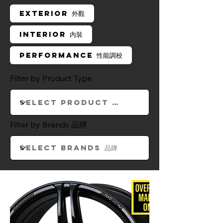
EXTERIOR 外觀
INTERIOR 內裝
PERFORMANCE 性能調校
Filter by Product Type
Filter by Brands 品牌