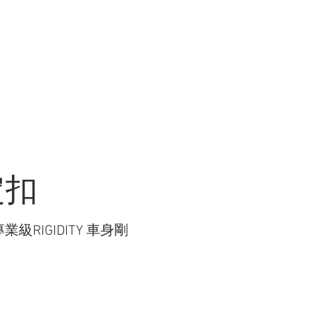
R WORK
關於我們 ABOUT US
商店 STORE
穩定扣
專業級RIGIDITY 車身剛