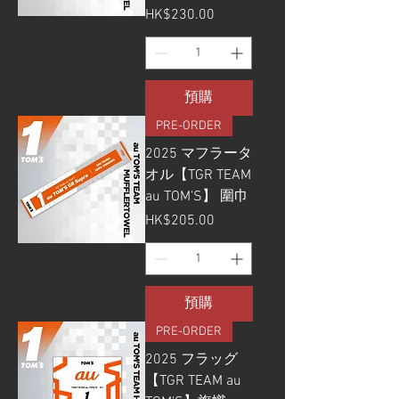
價格
HK$230.00
預購
PRE-ORDER
2025 マフラータ
オル【TGR TEAM
au TOM’S】 圍巾
價格
HK$205.00
預購
PRE-ORDER
2025 フラッグ
【TGR TEAM au