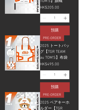
TOM’S】旗幟
價格
HK$205.00
預購
PRE-ORDER
2025 トートバッ
グ【TGR TEAM
au TOM’S】布袋
價格
HK$495.00
預購
PRE-ORDER
2025 ベアキーホ
ルダー【TGR