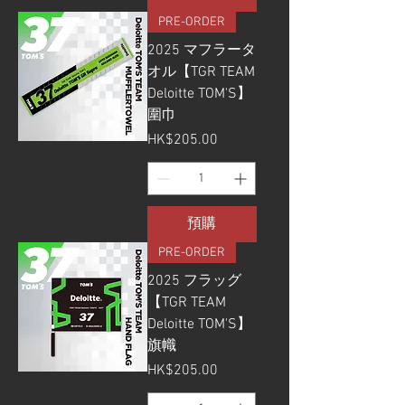
PRE-ORDER
2025 マフラータ
オル【TGR TEAM
Deloitte TOM'S】
圍巾
價格
HK$205.00
預購
PRE-ORDER
2025 フラッグ
【TGR TEAM
Deloitte TOM'S】
旗幟
價格
HK$205.00