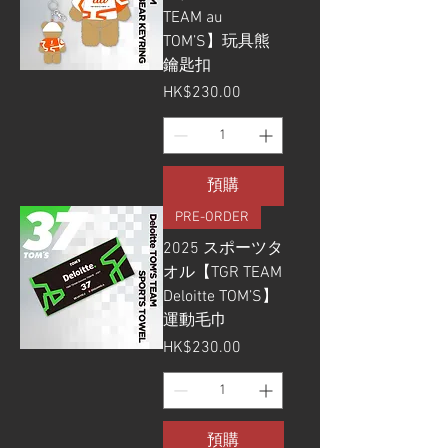
TEAM au
TOM’S】玩具熊
鑰匙扣
價格
HK$230.00
預購
PRE-ORDER
2025 スポーツタ
オル【TGR TEAM
Deloitte TOM’S】
運動毛巾
價格
HK$230.00
預購