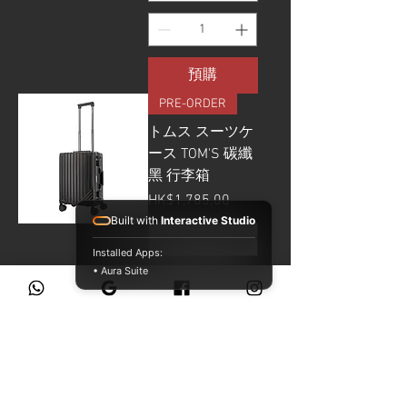
預購
PRE-ORDER
トムス スーツケ
ース TOM'S 碳纖
黑 行李箱
價格
HK$1,785.00
Built with
Interactive Studio
Installed Apps:
• Aura Suite
預購
PRE-ORDER
キャンパストー