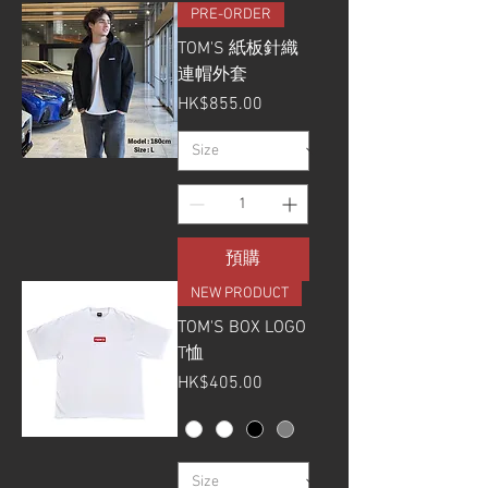
PRE-ORDER
TOM'S 紙板針織
連帽外套
價格
HK$855.00
預購
NEW PRODUCT
TOM'S BOX LOGO
T恤
價格
HK$405.00