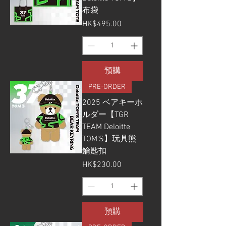
布袋
價格
HK$495.00
預購
PRE-ORDER
2025 ベアキーホ
ルダー【TGR
TEAM Deloitte
TOM'S】玩具熊
鑰匙扣
價格
HK$230.00
預購