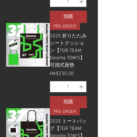
預購
PRE-ORDER
2025 折りたたみ
シートクッショ
ン【TGR TEAM
Deloitte TOM'S】
可摺式座墊
價格
HK$230.00
預購
PRE-ORDER
2025 トートバッ
グ【TGR TEAM
Deloitte TOM’S】