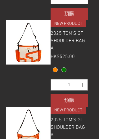
預購
NEW PRODUCT
2025 TOM'S GT
SHOULDER BAG
A
價格
HK$525.00
預購
NEW PRODUCT
2025 TOM'S GT
SHOULDER BAG
A