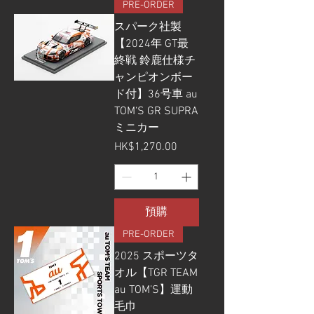
PRE-ORDER
スパーク社製
【2024年 GT最
終戦 鈴鹿仕様チ
ャンピオンボー
ド付】36号車 au
TOM‘S GR SUPRA
ミニカー
價格
HK$1,270.00
預購
PRE-ORDER
2025 スポーツタ
オル【TGR TEAM
au TOM’S】運動
毛巾