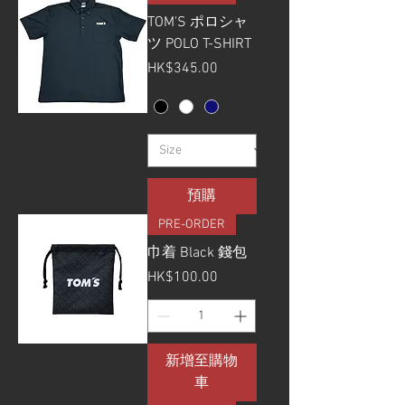
TOM'S ポロシャ
ツ POLO T-SHIRT
價格
HK$345.00
預購
PRE-ORDER
巾着 Black 錢包
價格
HK$100.00
新增至購物
車