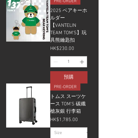
PRE-ORDER
2025 ベアキーホ
ルダー
【VANTELIN
TEAM TOM'S】玩
具熊鑰匙扣
價格
HK$230.00
預購
PRE-ORDER
トムス スーツケ
ース TOM'S 碳纖
槍灰銀 行李箱
價格
HK$1,785.00