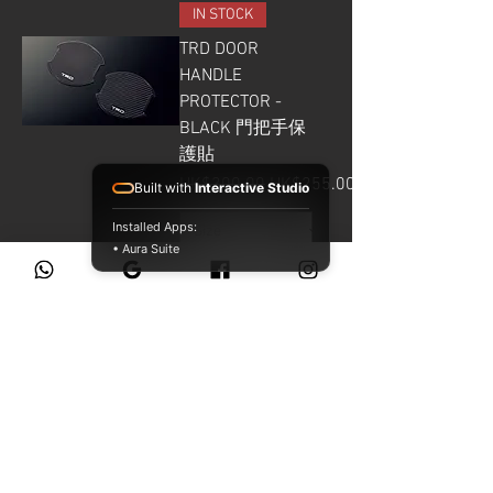
IN STOCK
TRD DOOR
HANDLE
PROTECTOR -
BLACK 門把手保
護貼
一般價格
促銷價格
HK$300.00
HK$255.00
Built with
Interactive Studio
Installed Apps:
• Aura Suite
新增至購物
車