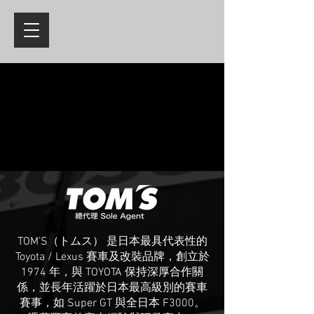
TOM’S（トムス） 是日本最具代表性的
Toyota / Lexus 賽車及改裝品牌，創立於
1974 年，與 TOYOTA 保持深厚合作關
係，並長年活躍於日本最高級別的賽車
賽事，如 Super GT 與全日本 F3000。