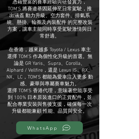
憑藉豐富的賽車經驗與研發實力，
TOM’S 將賽道基因延伸至日常駕駛，推
出涵蓋 動力升級、空力套件、排氣系
統、懸掛、輪圈及內裝配件 的完整改裝
方案，讓車主能同時享受駕駛激情與日
常舒適。
在香港，越來越多 Toyota / Lexus 車主
選擇 TOM’S 作為個性化升級的首選。無
論是 GR Yaris、Supra、Corolla、
Alphard / Vellfire，還是 Lexus IS、RX、
NX、LC，TOM’S 都能為愛車注入更多 動
感、豪華與專屬賽車魅力。
選擇 TOM’S 香港代理，意味著您能享受
到 100% 日本原裝進口的正貨配件，並
配合專業安裝與售後支援，確保每一次
升級都能兼顧 性能、品質與安全。
WhatsApp