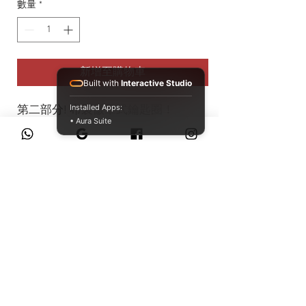
數量
*
新增至購物車
Built with
Interactive Studio
Installed Apps:
第二部分! 布製徽章式鑰匙圈！
• Aura Suite
背面和正面分別有兩個不同的標誌！
WedsSport BANDOH Team Logo和
Bakuho Bando Gumi 的組合！
可作為您最喜愛的外衣或包包上的單
點點綴！
WhatsApp
尺寸: 160mm x 33mm
退換貨政策 RETURN POLICY
私隱政策 PRIVACY POLICY