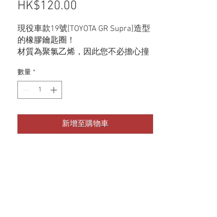
HK$120.00
價格
現役車款19號[TOYOTA GR Supra]造型
的橡膠鑰匙圈！
材質為聚氯乙烯，因此您不必擔心撞
到或掉落。
數量
*
精心的設計，讓它可以固定在背包和
包包上，成為點睛之處。
您也可以將它當成鑰匙圈，放在您的
車鑰匙或家鑰匙上。
新增至購物車
它充滿了原創性！
獨一無二的橡膠鑰匙圈。
加入您的收藏如何？
尺寸：100 mm x 300 mm