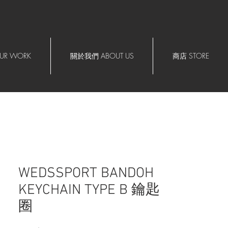
R WORK
關於我們 ABOUT US
商店 STORE
WEDSSPORT BANDOH
KEYCHAIN TYPE B 鑰匙
圈