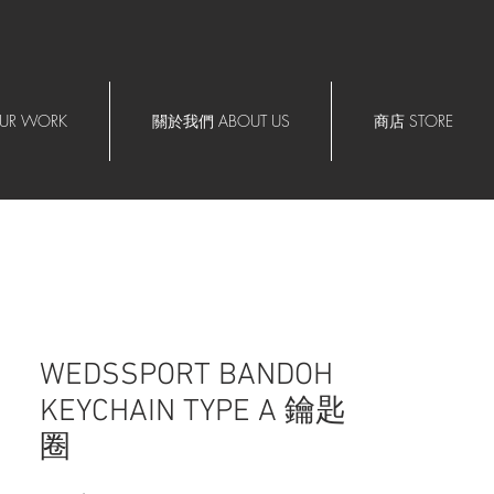
R WORK
關於我們 ABOUT US
商店 STORE
WEDSSPORT BANDOH
KEYCHAIN TYPE A 鑰匙
圈