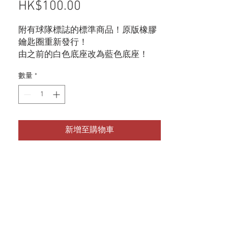
HK$100.00
價格
附有球隊標誌的標準商品！原版橡膠
鑰匙圈重新發行！
由之前的白色底座改為藍色底座！
採用不易受熱和老化而變形和變色的
數量
*
材質製成，而且沒有 PVC 所特有的橡
膠氣味！
您的車鑰匙用這個如何？
顏色：藍色 材質：ATBC-PVC (非鄰苯
新增至購物車
二甲酸酯) PVC (PVC)
尺寸：約 70 x 27 x 4 mm