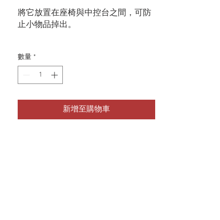
將它放置在座椅與中控台之間，可防
止小物品掉出。
[尺寸] 約 8 cm x 44 cm
數量
*
[材質] [布料] BioPVC 布料，
[內容物] 棉花。
新增至購物車