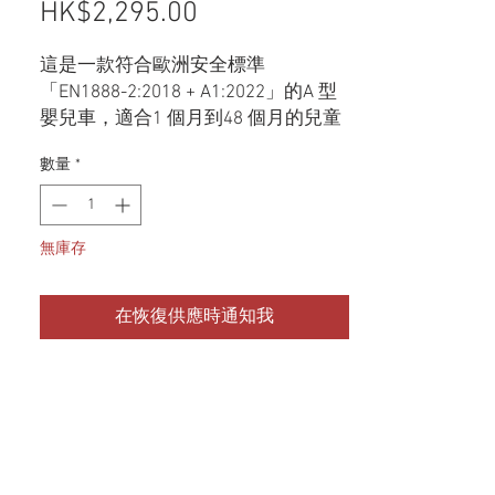
HK$2,295.00
價格
這是一款符合歐洲安全標準
「EN1888-2:2018 + A1:2022」的A 型
嬰兒車，適合1 個月到48 個月的兒童
使用。此外，在採用碳纖維車架的輕
數量
*
質高剛性車身上安裝了經過特殊調校
的懸吊彈簧。這是體現「TOM’S」的
終極嬰兒車，著重孩子的舒適度和使
無庫存
用者的易用性。
產品特點:
在恢復供應時通知我
- TOM's 獨特的運動設計，採用碳纖維
作為嬰兒車的框架
- 經過特殊調校的懸架，提供乘坐舒
適性和可操作性
- 具有傾斜功能，可持續使用1 個月至
48 個月（重量20 公斤或更少）
- 寬敞的座椅（採用網布製不會悶