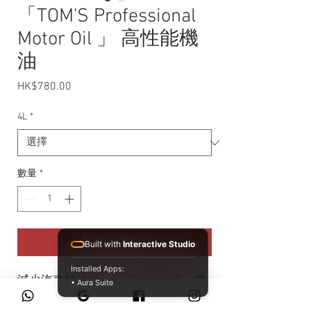
「TOM'S Professional
Motor Oil 」 高性能機
油
HK$780.00
價格
4L
*
數量
*
新增至購物車
Built with
Interactive Studio
Installed Apps:
減少汽車耗油量、引擎全面保護、機
• Aura Suite
油更耐用！