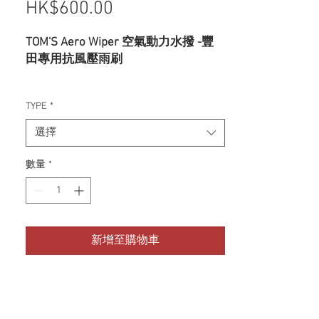
HK$600.00
價格
TOM'S Aero Wiper 空氣動力水撥 -豐
田專用抗風壓雨刷
獨特設計特色：
TYPE
*
-配備創新風向導流器設計，利用行車
時的風壓，確保高速行駛時雨刷片穩
選擇
定貼合
-顯著降低高速行駛時的風切噪音
數量
*
-大幅提升雨天行車視野，強化駕駛安
全性
對應車款：
新增至購物車
TYPE 01 :
86 (ZN6)
GR86 (ZN8)
Corolla Rumion (NZE151N,