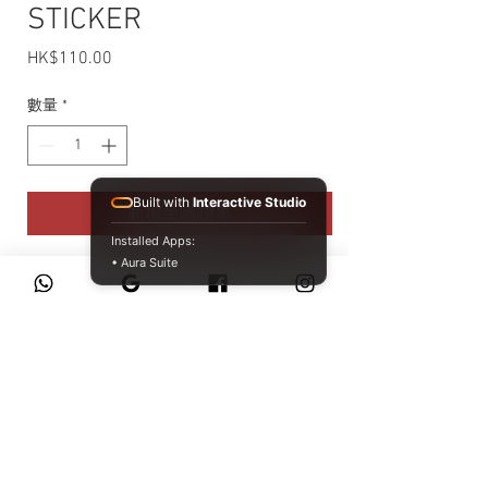
STICKER
HK$110.00
價格
數量
*
Built with
Interactive Studio
新增至購物車
Installed Apps:
• Aura Suite
2025 ステッカー【TGR TEAM au
TOM’S】
サイズ：W178×H100mm
WhatsApp