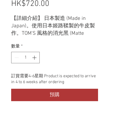
HK$720.00
價格
【詳細介紹】 日本製造 (Made in
Japan)。使用日本姬路鞣製的牛皮製
作。TOM'S 風格的消光黑 (Matte
Black)，搭配同色系刻印 Logo，質感
數量
*
極佳。
約 W110 × H70 × D15 mm(此為近似款
尺寸，供參考)
訂貨需要4-6星期 Product is expected to arrive
in 4 to 6 weeks after ordering
預購