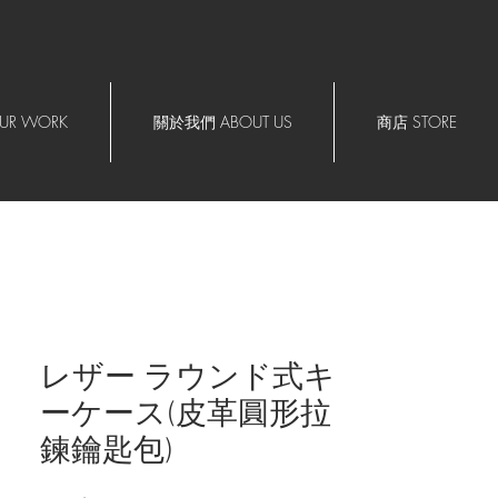
R WORK
關於我們 ABOUT US
商店 STORE
レザー ラウンド式キ
ーケース(皮革圓形拉
鍊鑰匙包)