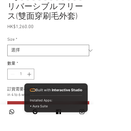
リバーシブルフリー
ス(雙面穿刷毛外套)
HK$1,260.00
價格
Size
*
數量
*
訂貨需要4-6星期 Product is expected to arrive
Built with
Interactive Studio
in 4 to 6 weeks after ordering
Installed Apps:
• Aura Suite
預購
【詳細介紹】 一衣兩穿的高 CP 值單
品。