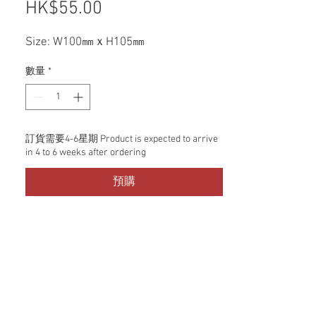
HK$55.00
價格
Size: W100㎜ｘH105㎜
數量
*
訂貨需要4-6星期 Product is expected to arrive
in 4 to 6 weeks after ordering
預購