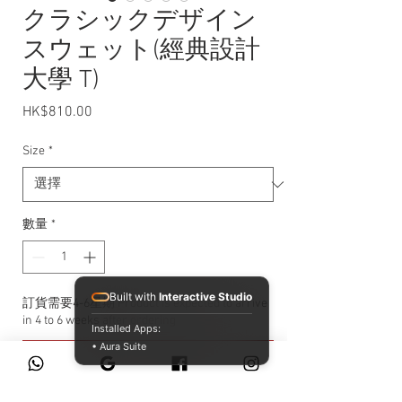
クラシックデザイン
スウェット(經典設計
大學 T)
HK$810.00
價格
Size
*
數量
*
Built with
Interactive Studio
訂貨需要4-6星期 Product is expected to arrive
in 4 to 6 weeks after ordering
Installed Apps:
• Aura Suite
預購