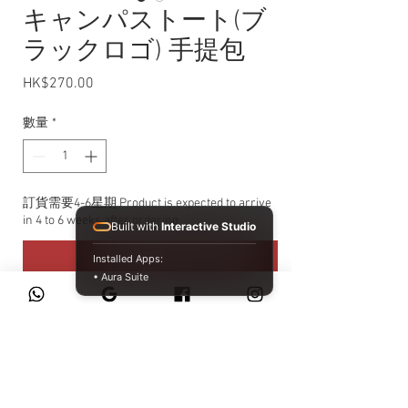
キャンパストート(ブ
ラックロゴ) 手提包
HK$270.00
價格
數量
*
訂貨需要4-6星期 Product is expected to arrive
in 4 to 6 weeks after ordering
Built with
Interactive Studio
預購
Installed Apps:
• Aura Suite
尺寸：約W36cm x H37cm x D11cm
外層：100% 棉
原產地：孟加拉