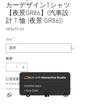
カーデザインTシャツ
【夜景GR86】(汽車設
計 T 恤 [夜景 GR86])
HK$495.00
價格
Size
*
數量
*
Built with
Interactive Studio
訂貨需要4-6星期 Product is expected to arrive
in 4 to 6 weeks after ordering
Installed Apps:
• Aura Suite
預購