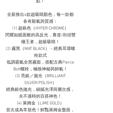
點！
全新推出4款超吸睛顏色，每一款都
各有殺氣與質感：
(1) 超鉻色（HYPER CHROME）
閃耀如鏡面般的高反光，賽道/街頭雙
棲王者，超級吸睛！
(2) 霧黑（MAT BLACK） – 經典耳環螺
栓款式
低調霸氣全黑霧面，搭配古典Pierce
Bolt螺栓，極致神秘與帥氣！
(3) 亮銀／拋光（BRILLIANT
SILVER/POLISH）
經典銀色拋光，細膩光澤與層次感，
永不過時的百搭神色！
(4) 萊姆金（LIME GOLD）
首次成為常規色！鮮豔萊姆金盤面，