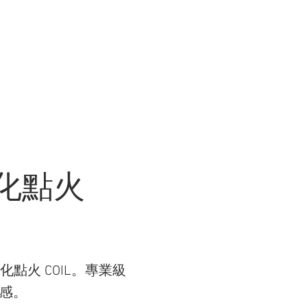
R WORK
關於我們 ABOUT US
商店 STORE
N 強化點火
AN 強化點火 COIL。專業級
馭感。