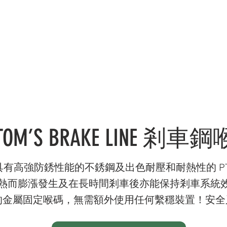
錄 CATALOGUE
服務範疇 SERVICES
社交媒體 OU
TOM’S BRAKE LINE 剎車鋼
喉由具有高強防銹性能的不銹鋼及出色耐壓和耐熱性的 P
熱而膨漲發生及在長時間剎車後亦能保持剎車系統
的金屬固定喉碼，無需額外使用任何繫穩裝置！安全