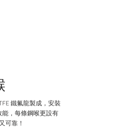
R WORK
關於我們 ABOUT US
商店 STORE
喉
TFE 鐵氟龍製成，安裝
效能，每條鋼喉更設有
又可靠！