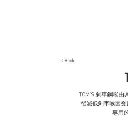
首頁 HOME
最新產品 WHAT'S NEW
產品目
< Back
TOM’S 剎車鋼
後減低剎車喉因受
専用