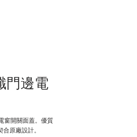
R WORK
關於我們 ABOUT US
商店 STORE
ER 碳纖門邊電
 碳纖門邊電窗開關面蓋。優質
美契合原廠設計。