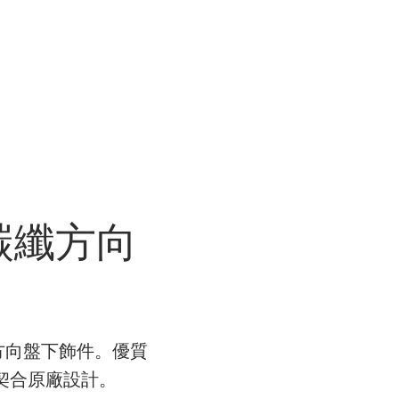
R WORK
關於我們 ABOUT US
商店 STORE
VER 碳纖方向
ER 碳纖方向盤下飾件。優質
美契合原廠設計。