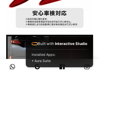
Built with
Interactive Studio
Installed Apps:
• Aura Suite